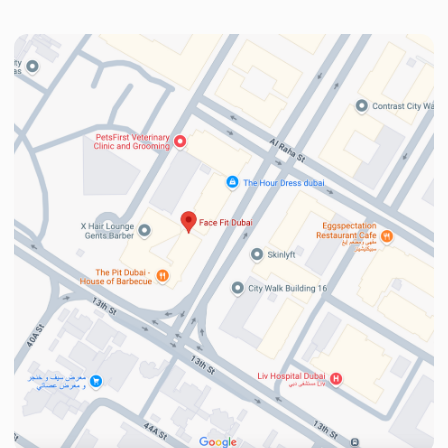
Телефон
+971
Я принимаю
политику
конфиденциальности
Узнать
подробности
Политика конфиденциальности
What’s App
© 2025 Face Fit.
FACEFIT SALON L.L.C