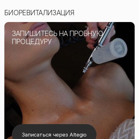
Записаться через Altegio
Процедура, которая глубоко
увлажняет кожу
Делает ее более упругой и уменьшает
морщины. Все это достигается благодаря
введению гиалуроновой кислоты под кожу.
Ее можно сделать как в дополнение к
массажу лица
ЛИФТИНГ / УВЛАЖНЕНИЕ /
200 AED
ВОССТАНОВЛЕНИЕ
КАК ЭТО РАБОТАЕТ: