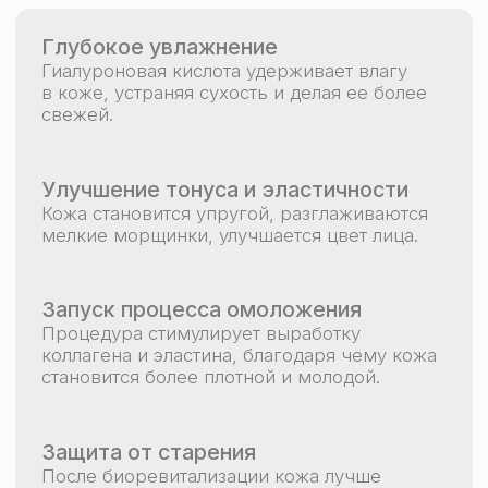
В КАЖДОЙ СТУДИИ FACE FIT —
ЭСТЕТИКА
Мы уверены, что во время массажа атмосфера
и эстетика так же важны, как руки мастера,
поэтому в каждой студии Face Fit уникальный
интерьер.
+971 5 851 10919
info.myfacefitdubai@gmail.com
Написать нам
МОСКВА
ТВЕРЬ
КРАСНОДАРСКИЙ КРАЙ
ДУБАЙ