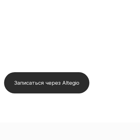
И ПИТАНИЕ КОЖИ ЛИЦА
И ЗОНЫ ДЕКОЛЬТЕ
Записаться через Altegio
БИОРЕВИТАЛИЗАЦИЯ
ЗАПИШИТЕСЬ НА ПРОБНУЮ
ПРОЦЕДУРУ